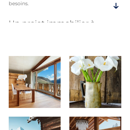
besoins.
Un projet immobilier à
Gap, au Dévoluy ou
Champsaur ? Découvrez
nos prestations !
Chez Trassud Immobilier, nous mettons à
votre disposition notre expertise et notre
savoir-faire pour concrétiser vos projets
immobiliers dans les Hautes-Alpes.
Que vous soyez à la recherche d'un
appartement, d'une maison, d'un chalet à