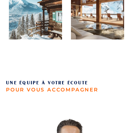
louer ou d'un terrain, notre équipe est là
pour vous guider. Nous comprenons
l'importance de votre investissement
immobilier, c'est pourquoi nous mettons
un point d'honneur à vous offrir un
service personnalisé, adapté à vos
besoins et à votre budget.
Nos services en immobilier
UNE ÉQUIPE À VOTRE ÉCOUTE
POUR VOUS ACCOMPAGNER
Chez Trassud Immobilier, nous sommes
spécialisés dans une large gamme de
services immobiliers pour répondre à
toutes vos attentes.