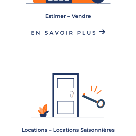
Nous vous accompagnons également
lors de vos projets de vente immobilière
Estimer – Vendre
en vous proposant un service
d'estimation immobilière.
EN SAVOIR PLUS
Location et location saisonnière
Vous cherchez à louer un logement à
Gap, Le Dévoluy, Chorges ou ses
alentours ? Notre agence immobilière
vous propose une sélection de biens de
qualité, en location annuelle ou en
location saisonnière pour vos séjours
dans notre belle région.
Vous souhaitez
louer un chalet à Gap,
Locations – Locations Saisonnières