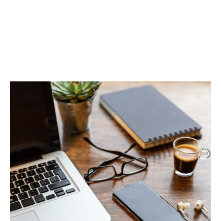
à la gestion des loyers, nous prenons en
charge toutes les démarches pour vous
offrir une tranquillité d'esprit absolue.
Contactez notre agence
immobilière à Gap et au
Dévoluy
Que vous ayez un projet d'achat, de
vente, de location ou que vous souhaitiez
estimer la valeur de votre bien, n'hésitez
pas à nous contacter. Notre équipe se
tient à votre disposition pour répondre à