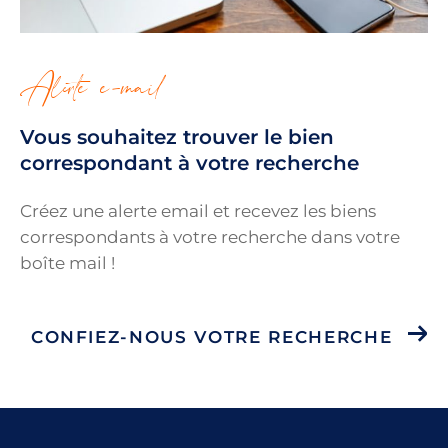
toutes vos questions et vous
accompagner dans vos démarches.
Nous sommes déterminés à vous offrir un
alerte e-mail
service de qualité pour faire de votre
projet immobilier une réussite.
Vous souhaitez trouver le bien
Une équipe à votre écoute pour vous
correspondant
à votre recherche
accompagner
Créez une alerte email et recevez les biens
correspondants à votre recherche
dans votre
boîte mail !
CONFIEZ-NOUS VOTRE RECHERCHE