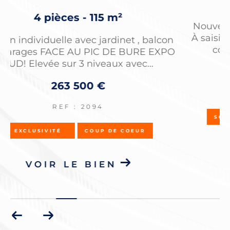
3 pièces - 56 m²
Nouvelle exclusivité Trassud Immobilier !
À saisir ce superbe appartement à l'esprit
n
coocooning-montagne A 2 PAS...
O
215 000 €
REF : 2105
SOUS-COMPROMIS
EXCLUSIVITÉ
COUP DE COEUR
VOIR LE BIEN