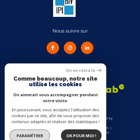
Nous suivre sur
On en reste là
Adhérents
Comme beaucoup, notre site
utilise les cookies
On aimerait vous accompagner pendant
votre visite.
En poursuivant, vous acceptez l'utilisation des
cookies par ce site, afin de vous proposer des
© 2026 | Tous droits réservés | Traduction powered by
contenus adaptés et réaliser des statistiques !
Google |
Nos honoraires
Plan du site
Mentions légales
Admin
Nos liens
Politique RGPD
Cookies
PARAMÉTRER
OK POUR MOI !