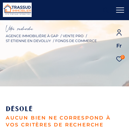
V
o
r
e
r
e
c
e
c
e
AGENCE IMMOBILIÈRE À GAP
VENTE PRO
ST ETIENNE EN DEVOLUY
FONDS DE COMMERCE
Fr
0
DÉSOLÉ
AUCUN BIEN NE CORRESPOND À
VOS CRITÈRES DE RECHERCHE