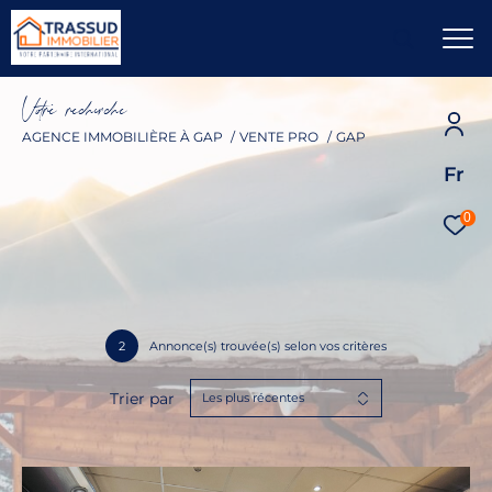
V
o
r
e
r
e
c
e
c
e
AGENCE IMMOBILIÈRE À GAP
VENTE PRO
GAP
Fr
0
2
Annonce(s) trouvée(s) selon vos critères
Trier par
Les plus récentes