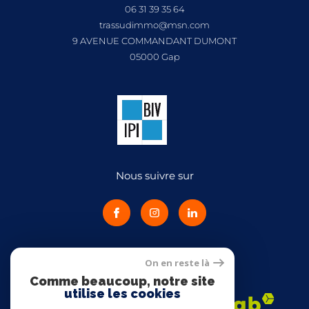
06 31 39 35 64
trassudimmo@msn.com
9 AVENUE COMMANDANT DUMONT
05000
gap
Nous suivre sur
On en reste là
Adhérents
Comme beaucoup, notre site
utilise les cookies