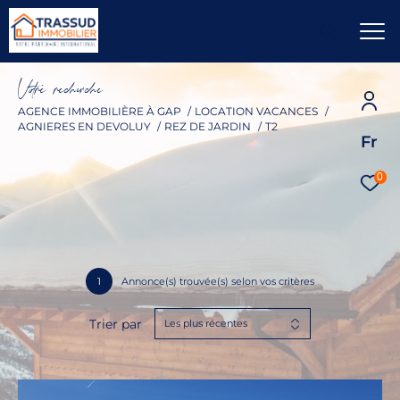
V
o
r
e
r
e
c
e
c
e
AGENCE IMMOBILIÈRE À GAP
LOCATION VACANCES
AGNIERES EN DEVOLUY
REZ DE JARDIN
T2
Fr
0
1
Annonce(s) trouvée(s) selon vos critères
Trier par
Les plus récentes