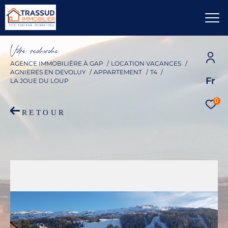
V
o
r
e
r
e
c
e
c
e
AGENCE IMMOBILIÈRE À GAP
LOCATION VACANCES
AGNIERES EN DEVOLUY
APPARTEMENT
T4
Fr
LA JOUE DU LOUP
0
RETOUR