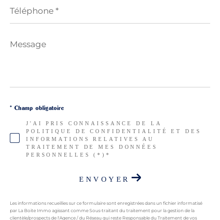
Téléphone
*
Message
*
* Champ obligatoire
J'AI PRIS CONNAISSANCE DE LA
POLITIQUE DE CONFIDENTIALITÉ ET DES
INFORMATIONS RELATIVES AU
TRAITEMENT DE MES DONNÉES
PERSONNELLES (*)*
ENVOYER
Les informations recueillies sur ce formulaire sont enregistrées dans un fichier informatisé
par La Boite Immo agissant comme Sous-traitant du traitement pour la gestion de la
clientèle/prospects de l'Agence / du Réseau qui reste Responsable du Traitement de vos